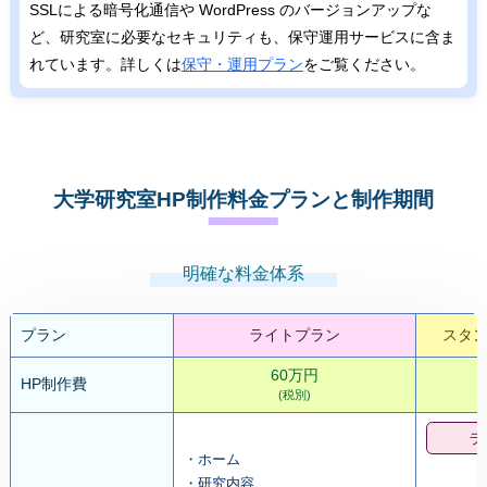
SSLによる暗号化通信や WordPress のバージョンアップな
ど、研究室に必要なセキュリティも、保守運用サービスに含ま
れています。詳しくは
保守・運用プラン
をご覧ください。
大学研究室HP制作料金プランと制作期間
明確な料金体系
プラン
ライトプラン
スタ
60万円
HP制作費
(税別)
ラ
・ホーム
・研究内容