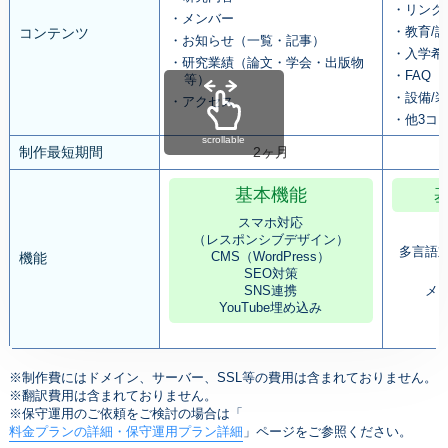
・リンク
・メンバー
・教育/講
コンテンツ
・お知らせ（一覧・記事）
・入学希
・研究業績（論文・学会・出版物
・FAQ
等）
・設備/装
・アクセス
・他3コ
scrollable
制作最短期間
2ヶ月
基本機能
スマホ対応
（レスポンシブデザイン）
多言語
CMS（WordPress）
機能
SEO対策
SNS連携
メ
YouTube埋め込み
※制作費にはドメイン、サーバー、SSL等の費用は含まれておりません。
※翻訳費用は含まれておりません。
※保守運用のご依頼をご検討の場合は「
料金プランの詳細・保守運用プラン詳細
」ページをご参照ください。